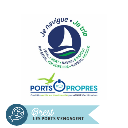
rc)
er
u
in
us
Brest
LES PORTS S'ENGAGENT