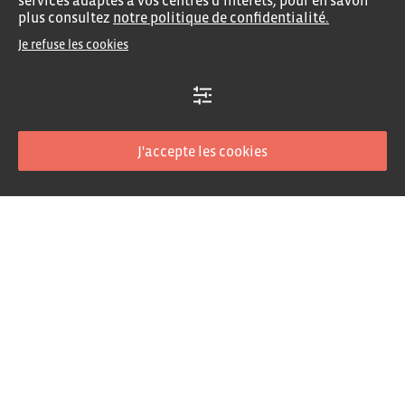
services adaptés à vos centres d’intérêts, pour en savoir
Brest Escale Touristique
plus consultez
notre politique de confidentialité.
Location de salle
Je refuse les cookies
Engagements RSE
Nos documents
FAQ
J'accepte les cookies
Amicale des Plaisanciers
CLUPP
AVURNAV
Recrutement
Contactez-nous
Mentions légales
Politique de confidentialité
Traitement des données
Plan du site