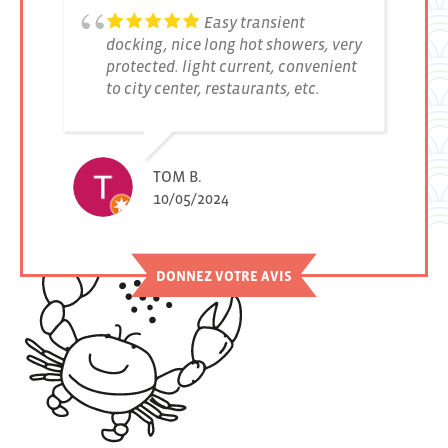
Easy transient
t
docking, nice long hot showers, very
protected. light current, convenient
to city center, restaurants, etc.
n).
TOM B.
s
10/05/2024
n .
DONNEZ VOTRE AVIS
e
)
ce.