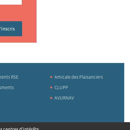
ents RSE
Amicale des Plaisanciers
uments
CLUPP
AVURNAV
itement des données
Plan du site
 centres d’intérêts,