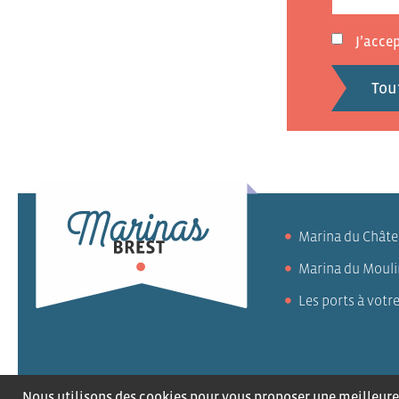
J’acce
Tou
Marina du Chât
Marina du Mouli
Les ports à votre
Recrutement
Co
Nous utilisons des cookies pour vous proposer une meilleure 