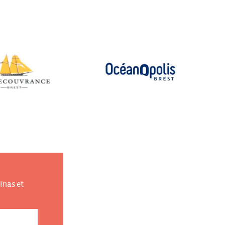
inas et