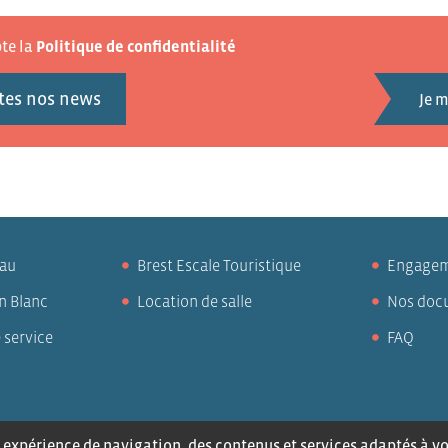
pte la
Politique de confidentialité
tes nos news
eau
Brest Escale Touristique
Engagem
n Blanc
Location de salle
Nos doc
 service
FAQ
ntactez-nous
Mentions légales
Politique de confidentialité
Tra
expérience de navigation, des contenus et services adaptés à vos