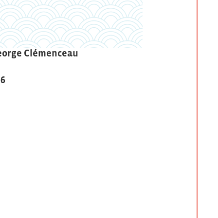
eorge Clémenceau
96