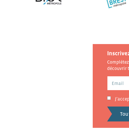
Inscrive
Complétez 
découvrir t
J’acce
Tou