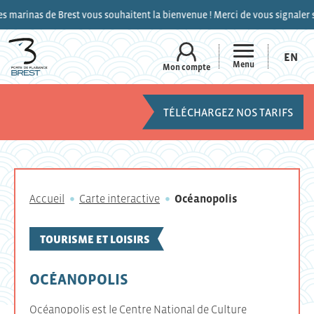
st vous souhaitent la bienvenue ! Merci de vous signaler sur le canal 9 de
EN
Menu
Mon compte
TÉLÉCHARGEZ NOS TARIFS
Accueil
Carte interactive
Océanopolis
TOURISME ET LOISIRS
OCÉANOPOLIS
Océanopolis est le Centre National de Culture