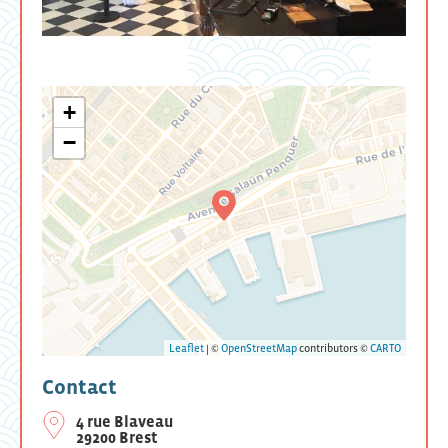
+
−
Leaflet
| ©
OpenStreetMap
contributors ©
CARTO
Contact
4 rue Blaveau
29200 Brest