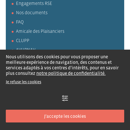
Engagements RSE
Nos documents
FAQ
Amicale des Plaisanciers
CLUPP
AVURNAV
Nous utilisons des cookies pour vous proposer une
meilleure expérience de navigation, des contenus et
services adaptés à vos centres d’intérêts, pour en savoir
plus consultez
notre politique de confidentialité.
Recrutement
Contactez-nous
Mentions légales
Je refuse les cookies
Politique de confidentialité
Traitement des données
Plan du site
Nous suivre :
J'accepte les cookies