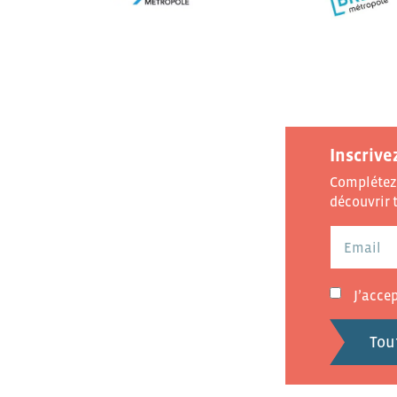
Inscrive
Complétez 
découvrir t
J’acce
Tou